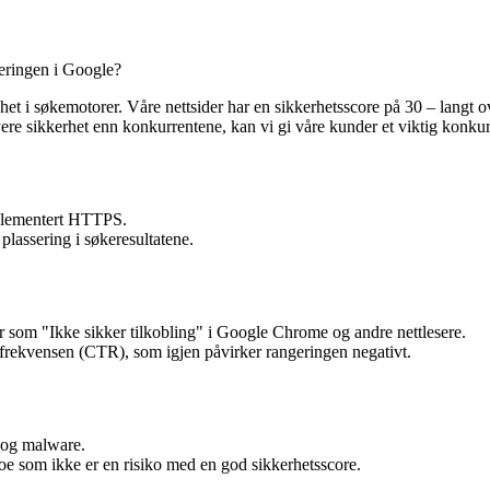
seringen i Google?
het i søkemotorer. Våre nettsider har en sikkerhetsscore på 30 – langt 
ere sikkerhet enn konkurrentene, kan vi gi våre kunder et viktig konkurr
mplementert HTTPS.
lassering i søkeresultatene.
er som "Ikke sikker tilkobling" i Google Chrome og andre nettlesere.
frekvensen (CTR), som igjen påvirker rangeringen negativt.
g og malware.
oe som ikke er en risiko med en god sikkerhetsscore.