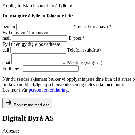
*
obligatorisk felt som du må fylle ut
Du mangler å fylle ut følgende felt:
person
Navn / Firmanavn
*
Fyll ut navn / firmanavn.
mail
E-post
*
Fyll ut en gyldig e-postadresse.
call
Telefon
(valgfritt)
chat
Melding
(valgfritt)
Fullt navn
Når du sender skjemaet bruker vi opplysningene dine kun til å svare p
brukes kun til å følge opp henvendelsen og deles ikke med andre.
Les mer i vår
personvernerklæring
.
Book møte med oss
Digitalt Byrå AS
Adresse: