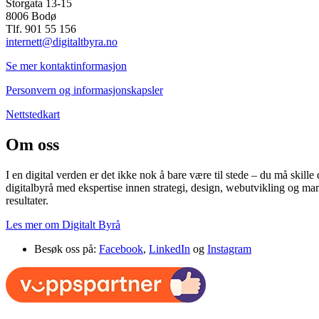
Storgata 13-15
8006 Bodø
Tlf. 901 55 156
internett@digitaltbyra.no
Se mer kontaktinformasjon
Personvern og informasjonskapsler
Nettstedkart
Om oss
I en digital verden er det ikke nok å bare være til stede – du må skille
digitalbyrå med ekspertise innen strategi, design, webutvikling og mar
resultater.
Les mer om Digitalt Byrå
Besøk oss på:
Facebook
,
LinkedIn
og
Instagram