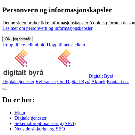
Personvern og informasjonskapsler
Denne siden bruker ikke informasjonskapsler (cookies) foruten de som 
Les mer om personvern og informasjonskapsler
OK, jeg forstår
Hopp til hovedinnhold
Hopp til nettstedkart
Digitalt Byrå
Digitale tjenester
Referanser
Om Digitalt Byrå
Aktuelt
Kontakt oss
Du er her:
Hjem
Digitale tjenester
Søkemotoroptimalisering (SEO)
Nettside sikkerhet og SEO