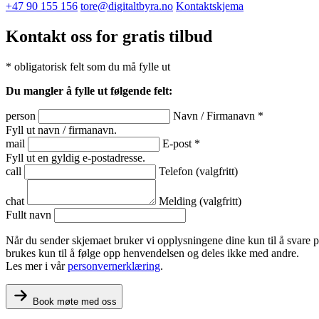
+47 90 155 156
tore@digitaltbyra.no
Kontaktskjema
Kontakt oss for gratis tilbud
*
obligatorisk felt som du må fylle ut
Du mangler å fylle ut følgende felt:
person
Navn / Firmanavn
*
Fyll ut navn / firmanavn.
mail
E-post
*
Fyll ut en gyldig e-postadresse.
call
Telefon
(valgfritt)
chat
Melding
(valgfritt)
Fullt navn
Når du sender skjemaet bruker vi opplysningene dine kun til å svare p
brukes kun til å følge opp henvendelsen og deles ikke med andre.
Les mer i vår
personvernerklæring
.
Book møte med oss