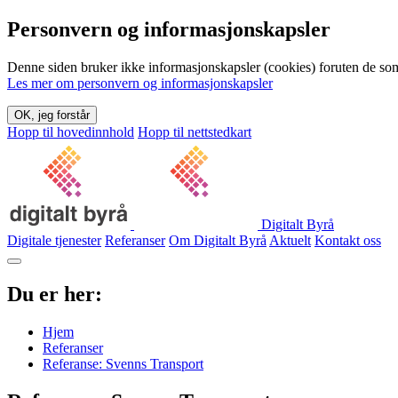
Personvern og informasjonskapsler
Denne siden bruker ikke informasjonskapsler (cookies) foruten de som 
Les mer om personvern og informasjonskapsler
OK, jeg forstår
Hopp til hovedinnhold
Hopp til nettstedkart
Digitalt Byrå
Digitale tjenester
Referanser
Om Digitalt Byrå
Aktuelt
Kontakt oss
Du er her:
Hjem
Referanser
Referanse: Svenns Transport