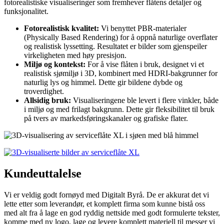
fotorealistiske visualiseringer som fremhever flåtens detaljer og
funksjonalitet.
Fotorealistisk kvalitet:
Vi benyttet PBR-materialer
(Physically Based Rendering) for å oppnå naturlige overflater
og realistisk lyssetting. Resultatet er bilder som gjenspeiler
virkeligheten med høy presisjon.
Miljø og kontekst:
For å vise flåten i bruk, designet vi et
realistisk sjømiljø i 3D, kombinert med HDRI-bakgrunner for
naturlig lys og himmel. Dette gir bildene dybde og
troverdighet.
Allsidig bruk:
Visualiseringene ble levert i flere vinkler, både
i miljø og med frilagt bakgrunn. Dette gir fleksibilitet til bruk
på tvers av markedsføringskanaler og grafiske flater.
Kundeuttalelse
Vi er veldig godt fornøyd med Digitalt Byrå. De er akkurat det vi
lette etter som leverandør, et komplett firma som kunne bistå oss
med alt fra å lage en god ryddig nettside med godt formulerte tekster,
komme med ny logo, lage og levere komplett materiell til messer vi