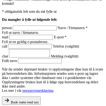
kontakt!
*
obligatorisk felt som du må fylle ut
Du mangler å fylle ut følgende felt:
person
Navn / Firmanavn
*
Fyll ut navn / firmanavn.
mail
E-post
*
Fyll ut en gyldig e-postadresse.
call
Telefon
(valgfritt)
chat
Melding
(valgfritt)
Fullt navn
Når du sender skjemaet bruker vi opplysningene dine kun til å svare
på henvendelsen din. Informasjonen sendes som e‑post og lagres
ikke i andre systemer eller databaser enn i e‑postklienten vår.
Opplysningene brukes kun til å følge opp henvendelsen og deles
ikke med andre.
Les mer i vår
personvernerklæring
.
Book møte med oss