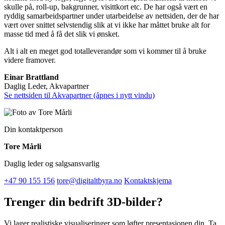
skulle på, roll-up, bakgrunner, visittkort etc. De har også vært en
ryddig samarbeidspartner under utarbeidelse av nettsiden, der de har
vært over snittet selvstendig slik at vi ikke har måttet bruke alt for
masse tid med å få det slik vi ønsket.
Alt i alt en meget god totalleverandør som vi kommer til å bruke
videre framover.
Einar Brattland
Daglig Leder, Akvapartner
Se nettsiden til Akvapartner (åpnes i nytt vindu)
Din kontaktperson
Tore Mårli
Daglig leder og salgsansvarlig
+47 90 155 156
tore@digitaltbyra.no
Kontaktskjema
Trenger din bedrift 3D-bilder?
Vi lager realistiske visualiseringer som løfter presentasjonen din. Ta